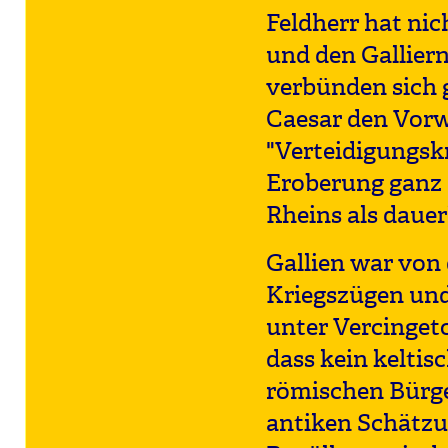
Feldherr hat nic
und den Gallier
verbünden sich 
Caesar den Vorw
"Verteidigungskr
Eroberung ganz 
Rheins als dauer
Gallien war von
Kriegszügen und
unter Vercingeto
dass kein keltis
römischen Bürge
antiken Schätzun