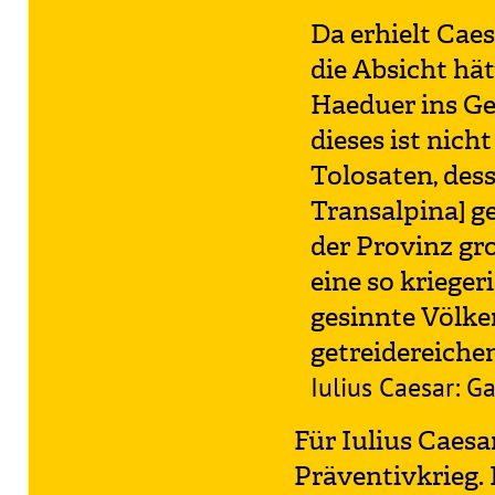
Da erhielt Caes
die Absicht hä
Haeduer ins Ge
dieses ist nich
Tolosaten, des
Transalpina
] g
der Provinz gr
eine so kriege
gesinnte Völke
getreidereiche
Iulius Caesar: Ga
Für Iulius Caes
Präventivkrieg. I