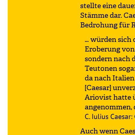
stellte eine dau
Stämme dar. Cae
Bedrohung für 
… würden sich 
Eroberung von 
sondern nach d
Teutonen sogar
da nach Italien
[
Caesar
] unver
Ariovist hatte
angenommen, da
C. Iulius Caesar:
Auch wenn Caesa