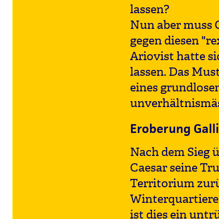
lassen?
Nun aber muss C
gegen diesen "re
Ariovist hatte 
lassen. Das Must
eines grundlosen
unverhältnismäs
Eroberung Gall
Nach dem Sieg ü
Caesar seine Tr
Territorium zurü
Winterquartiere 
ist dies ein unt