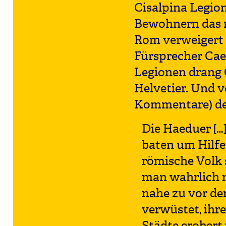
Cisalpina Legio
Bewohnern das r
Rom verweigert 
Fürsprecher Cae
Legionen drang C
Helvetier. Und v
Kommentare) den
Die Haeduer […
baten um Hilfe.
römische Volk 
man wahrlich 
nahe zu vor de
verwüstet, ihre
Städte erobert