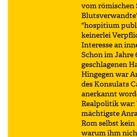
vom römischen S
Blutsverwandte"
"hospitium publ
keinerlei Verpf
Interesse an inn
Schon im Jahre 6
geschlagenen Ha
Hingegen war Ar
des Konsulats Ca
anerkannt worde
Realpolitik war:
mächtigste Anra
Rom selbst kein 
warum ihm nich