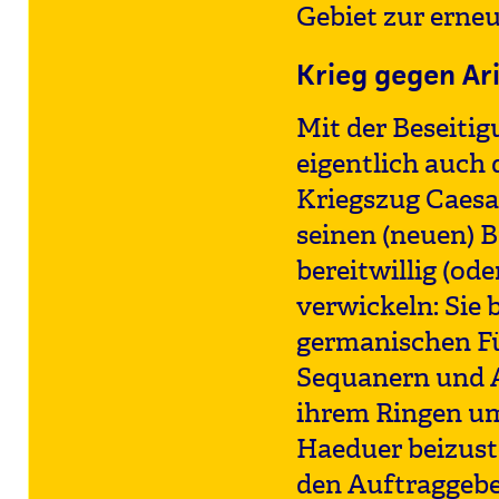
Gebiet zur erne
Krieg gegen Ari
Mit der Beseiti
eigentlich auch
Kriegszug Caesar
seinen (neuen) 
bereitwillig (od
verwickeln: Sie 
germanischen Für
Sequanern und A
ihrem Ringen um
Haeduer beizust
den Auftraggeb