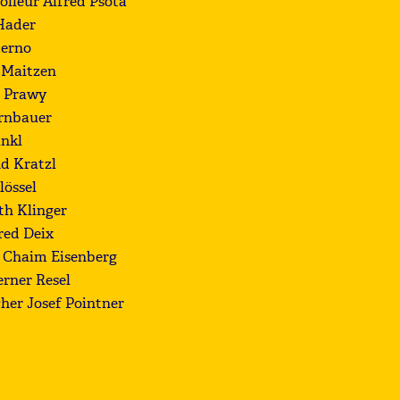
lleur Alfred Psota
 Hader
terno
 Maitzen
l Prawy
rnbauer
nkl
d Kratzl
lössel
th Klinger
red Deix
 Chaim Eisenberg
rner Resel
her Josef Pointner