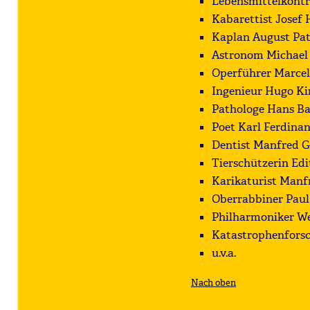
Lebensmittelkontro
Kabarettist Josef
Kaplan August Pa
Astronom Michael
Operführer Marce
Ingenieur Hugo Ki
Pathologe Hans Ba
Poet Karl Ferdinan
Dentist Manfred G
Tierschützerin Edi
Karikaturist Manf
Oberrabbiner Paul
Philharmoniker We
Katastrophenforsc
u.v.a.
Nach oben