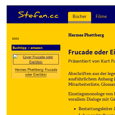
Stefan.cc
Bücher
Filme
Hermes Phettberg
2003
Buchtipp – amazon
Frucade oder Ei
Präsentiert von Kurt P
Hermes Phettberg: Frucade
Abschriften aus der le
oder Eierlikör
ausführlichem Anhang (
Mitarbeiterliste, Glossa
Einstiegsmonologe von 
vorallem Dialoge mit Gä
Bestattungsleiter 