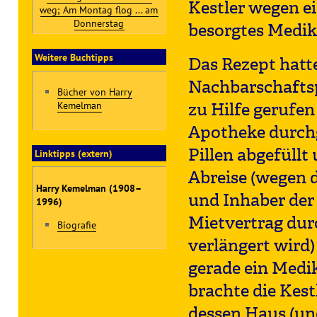
Kestler wegen ei
weg; Am Montag flog ... am
Donnerstag
besorgtes Medi
Weitere Buchtipps
Das Rezept hatte
Nachbarschaftsp
Bücher von Harry
Kemelman
zu Hilfe gerufen
Apotheke durchg
Pillen abgefüllt
Linktipps (extern)
Abreise (wegen 
Harry Kemelman (1908–
und Inhaber der
1996)
Mietvertrag durc
Biografie
verlängert wird) 
gerade ein Medi
brachte die Kest
dessen Haus (und