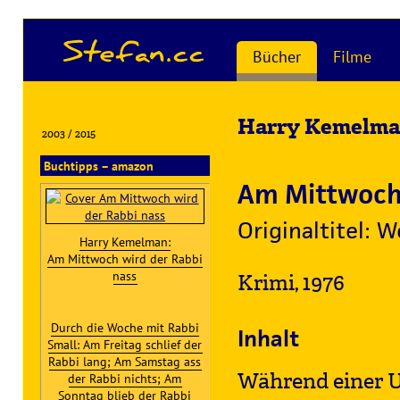
Stefan.cc
Bücher
Filme
Harry Kemelm
2003 / 2015
Buchtipps – amazon
Am Mittwoch 
Originaltitel:
Harry Kemelman:
Am Mittwoch wird der Rabbi
nass
Krimi, 1976
Durch die Woche mit Rabbi
Inhalt
Small: Am Freitag schlief der
Rabbi lang; Am Samstag ass
Während einer U
der Rabbi nichts; Am
Sonntag blieb der Rabbi