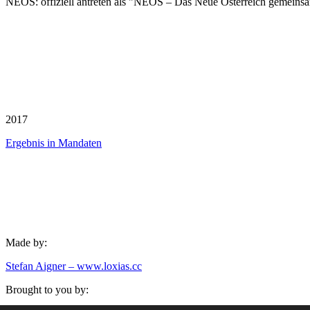
NEOS
: offiziell antreten als "NEOS – Das Neue Österreich gemeins
2017
Ergebnis in Mandaten
Made by:
Stefan Aigner – www.loxias.cc
Brought to you by: