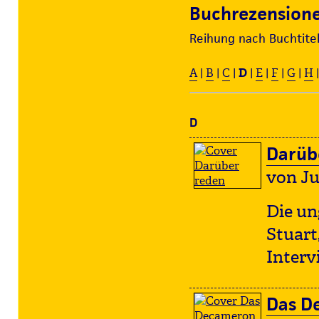
Buchrezensione
Reihung nach Buchtite
A
|
B
|
C
|
D
|
E
|
F
|
G
|
H
D
Darüb
von Ju
Die un
Stuart,
Inter
Das D