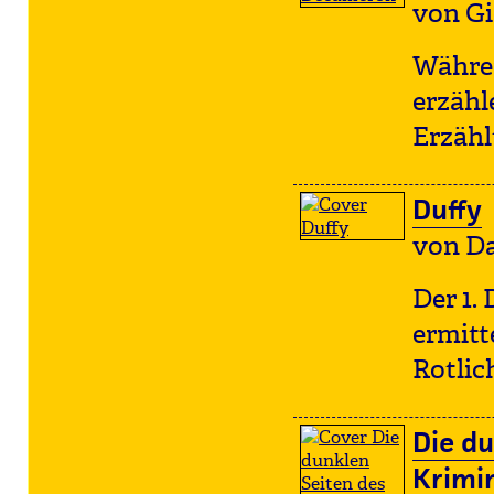
von Gi
Währen
erzähl
Erzähl
Duffy
von D
Der 1.
ermitt
Rotlic
Die du
Krimin