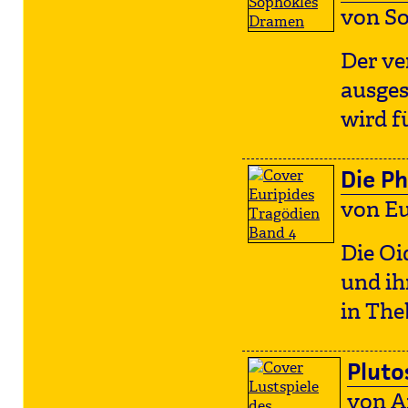
von S
Der ve
ausges
wird f
Die Ph
von Eu
Die Oi
und ih
in The
Pluto
von A