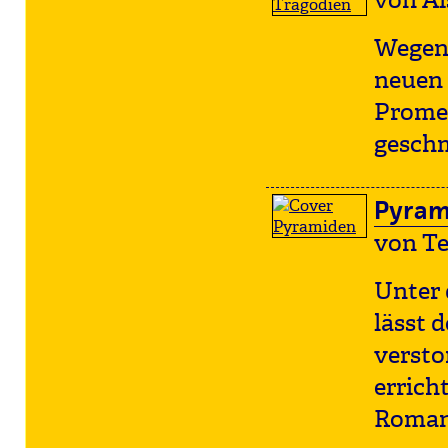
von Ai
Wegen
neuen 
Promet
geschm
Pyram
von Te
Unter 
lässt 
versto
errich
Roman