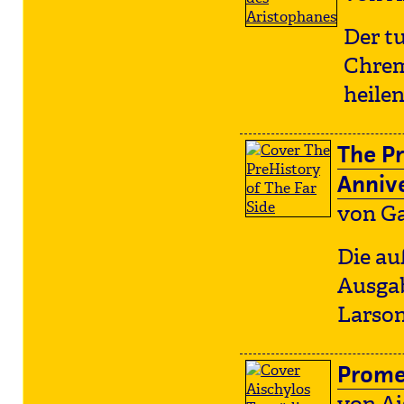
Der t
Chrem
heilen
The Pr
Annive
von G
Die au
Ausgab
Larson
Prome