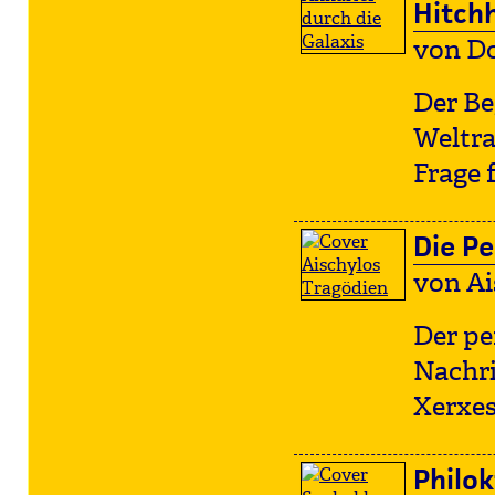
Hitchh
von D
Der Be
Weltra
Frage 
Die Pe
von Ai
Der pe
Nachri
Xerxes
Philok