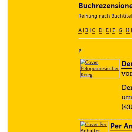
Buchrezensione
Reihung nach Buchtite
A
|
B
|
C
|
D
|
E
|
F
|
G
|
H
P
De
vo
Der
um 
(43
Per An