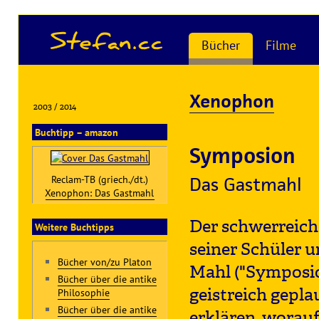
Stefan.cc
Bücher
Filme
Xenophon
2003 / 2014
Buchtipp – amazon
Symposion
Reclam-TB (griech./dt.)
Das Gastmahl
Xenophon: Das Gastmahl
Der schwerreiche
Weitere Buchtipps
seiner Schüler u
Bücher von/zu Platon
Mahl ("Symposio
Bücher über die antike
geistreich gepla
Philosophie
Bücher über die antike
erklären, worauf