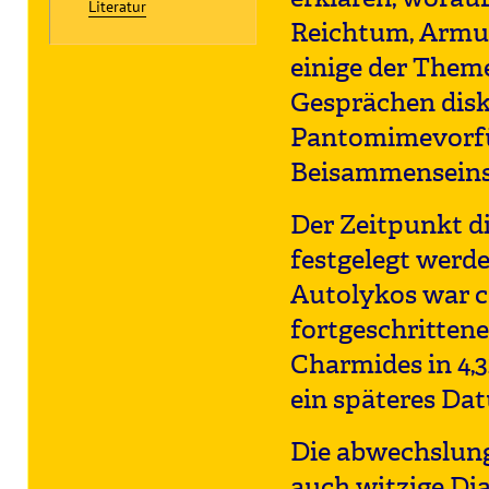
Literatur
Reichtum, Armut
einige der Theme
Gesprächen disk
Pantomimevorfü
Beisammenseins 
Der Zeitpunkt d
festgelegt werde
Autolykos war ca
fortgeschrittene
Charmides in 4,3
ein späteres Da
Die abwechslung
auch witzige Dia