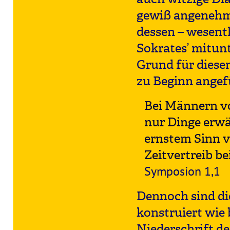
gewiß angenehm
dessen – wesent
Sokrates’ mitun
Grund für diese
zu Beginn angef
Bei Männern vo
nur Dinge erwä
ernstem Sinn v
Zeitvertreib b
Symposion 1,1
Dennoch sind di
konstruiert wie 
Niederschrift d